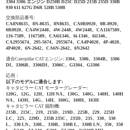
3304 3306 エンジン D250B D25C D25D 215B 235D 330B
930 611 627G D6R 528B 530B
交換部品番号:
CA8N8635、8N-8635、8N8635、CA0​​R0920、0R-0920、
0R0920、CA4W2448、4W-2448、4W2448、CA1167589、
116-7589、1167589、CA6i1346、6i-1346、6i1346、
CA2955674、295-5674、2955674、CA4P4020、4P-4020、
4P4020、6N-2642、CA6N-2642、6N2642
適合Caterpillar CATエンジン:
3304、3306、3304B、3306
DI、3306B、3306DI、3306C、G3304、G3306
応用：
以下のモデルに適合します:
キャタピラー CAT モーターグレーダー:
120G、12G、12H、12H NA、130G、140G、140H、140H
NA、143H、14G、14H、160G、160H、163H
キャタピラー CAT 掘削機:
215B、215C、219、215D、219D、225B、229、225D
LC、225、229D、235B 235C、235D、235、330、330
L、330 LN、330L、330B、330B L、330B LN、350、350