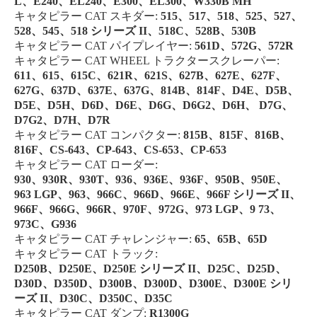
L、E240、EL240、E300、EL300、W330B MH
キャタピラー CAT スキダー:
515、517、518、525、527、
528、545、518 シリーズ II、518C、528B、530B
キャタピラー CAT パイプレイヤー:
561D、572G、572R
キャタピラー CAT WHEEL トラクタースクレーパー:
611、615、615C、621R、621S、627B、627E、627F、
627G、637D、637E、637G、814B、814F、D4E、D5B、
D5E、D5H、D6D、D6E、D6G、D6G2、D6H、 D7G、
D7G2、D7H、D7R
キャタピラー CAT コンパクター:
815B、815F、816B、
816F、CS-643、CP-643、CS-653、CP-653
キャタピラー CAT ローダー:
930、930R、930T、936、936E、936F、950B、950E、
963 LGP、963、966C、966D、966E、966F シリーズ II、
966F、966G、966R、970F、972G、973 LGP、9 73、
973C、G936
キャタピラー CAT チャレンジャー:
65、65B、65D
キャタピラー CAT トラック:
D250B、D250E、D250E シリーズ II、D25C、D25D、
D30D、D350D、D300B、D300D、D300E、D300E シリ
ーズ II、D30C、D350C、D35C
キャタピラー CAT ダンプ:
R1300G