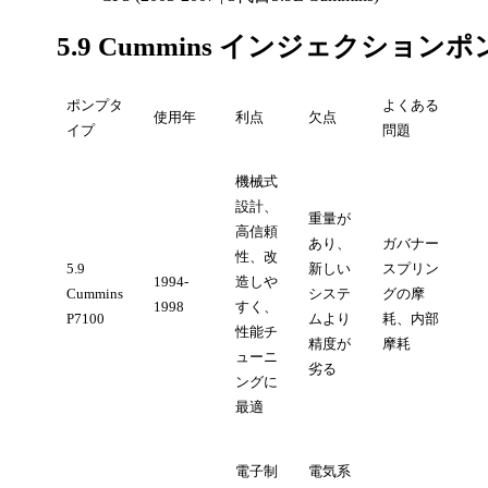
5.9 Cummins インジェクショ
ポンプタ
よくある
使用年
利点
欠点
イプ
問題
機械式
設計、
重量が
高信頼
あり、
ガバナー
性、改
5.9
新しい
スプリン
1994-
造しや
Cummins
システ
グの摩
1998
すく、
P7100
ムより
耗、内部
性能チ
精度が
摩耗
ューニ
劣る
ングに
最適
電子制
電気系