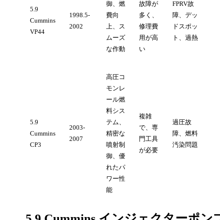
御、燃
故障が
FPRV故
5.9
1998.5-
費向
多く、
障、デッ
Cummins
2002
上、ス
修理費
ドスポッ
VP44
ムーズ
用が高
ト、過熱
な作動
い
高圧コ
モンレ
ール燃
料シス
複雑
5.9
テム、
過圧故
2003-
で、専
Cummins
精密な
障、燃料
2007
門工具
CP3
噴射制
汚染問題
が必要
御、優
れたパ
ワー性
能
5.9 Cummins インジェクターポ