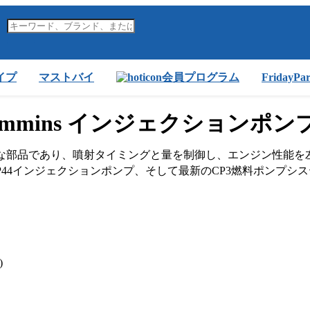
イプ
マストバイ
会員プログラム
FridayP
ummins インジェクションポン
の重要な部品であり、噴射タイミングと量を制御し、エンジン性能を左右
VP44インジェクションポンプ、そして最新のCP3燃料ポンプ
)