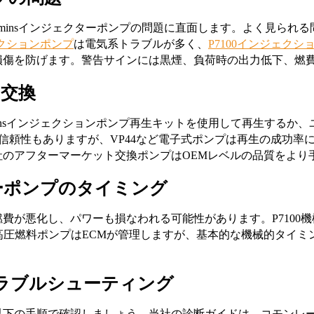
、5.9 Cumminsインジェクターポンプの問題に直面します。よ
ェクションポンプ
は電気系トラブルが多く、
P7100インジェクシ
損傷を防げます。警告サインには黒煙、負荷時の出力低下、燃
 交換
mminsインジェクションポンプ再生キットを使用して再生する
く信頼性もありますが、VP44など電子式ポンプは再生の成功
のアフターマーケット交換ポンプはOEMレベルの品質をより
クターポンプのタイミング
費が悪化し、パワーも損なわれる可能性があります。P7100
P3高圧燃料ポンプはECMが管理しますが、基本的な機械的タイ
ラブルシューティング
以下の手順で確認しましょう。当社の診断ガイドは、コモンレ