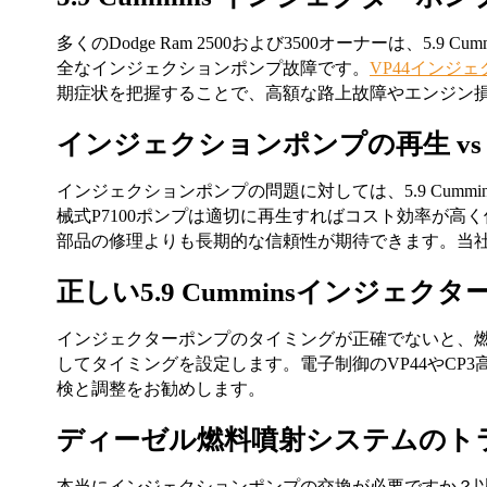
多くのDodge Ram 2500および3500オーナーは
全なインジェクションポンプ故障です。
VP44インジ
期症状を把握することで、高額な路上故障やエンジン
インジェクションポンプの再生 vs
インジェクションポンプの問題に対しては、5.9 Cu
械式P7100ポンプは適切に再生すればコスト効率が高
部品の修理よりも長期的な信頼性が期待できます。当社
正しい5.9 Cumminsインジェ
インジェクターポンプのタイミングが正確でないと、燃
してタイミングを設定します。電子制御のVP44やC
検と調整をお勧めします。
ディーゼル燃料噴射システムのト
本当にインジェクションポンプの交換が必要ですか？