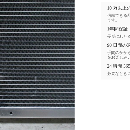
10 万以
信頼できる品
ます。
1年間保証
長期にわた
90 日間の
手間のかから
をお楽しみ
24 時間 3
必要なときに