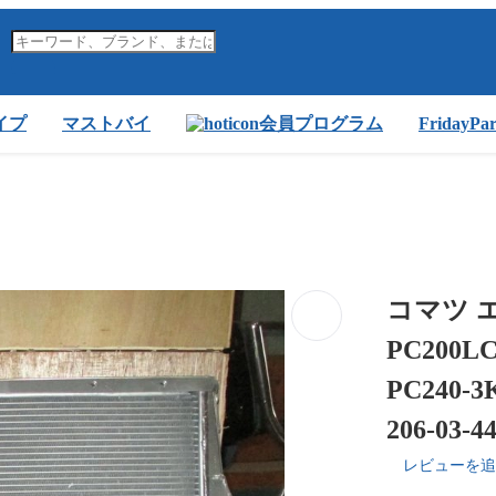
イプ
マストバイ
会員プログラム
FridayP
コマツ エン
PC200LC
PC24
206-03-4
レビューを追