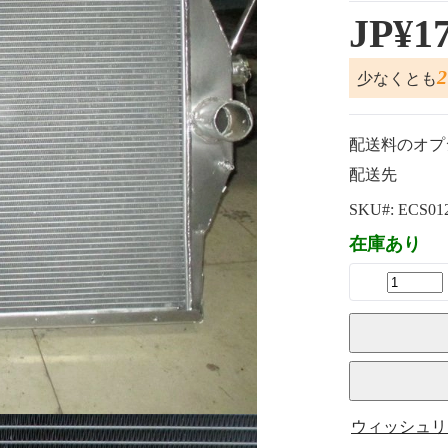
JP¥17
少なくとも
配送料のオプ
配送先
SKU#:
ECS01
在庫あり
ウィッシュリ