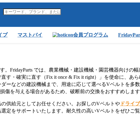
イプ
マストバイ
会員プログラム
FridayP
FridayParts では、農業機械・建設機械・園芸機器向け
に直す（Fix it once & Fix it right）」を使
ーダーなどの建設機械まで、用途に応じて選べるVベルトを多数
な損傷を与える場合があるため、破断前の交換をおすすめしま
品の供給元としてお任せください。お探しのVベルトや
ドライブ
品選定をサポートいたします。耐久性の高いVベルトをぜひご