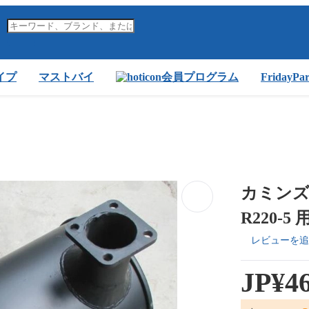
イプ
マストバイ
会員プログラム
FridayP
カミンズ 
R220-
レビューを追
JP¥46