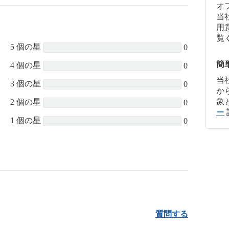
オ
当
用
覧
5 個の星
0%
簡
4 個の星
0%
当
3 個の星
0%
か
象
2 個の星
0%
ー
1 個の星
0%
質問する