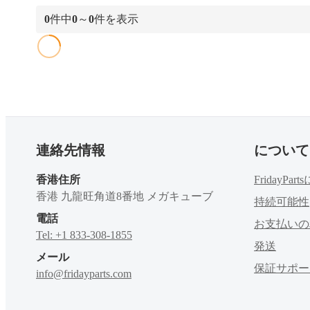
0
件中
0
～
0
件を表示
連絡先情報
について
香港住所
FridayPa
香港 九龍旺角道8番地 メガキューブ
持続可能性
電話
お支払いの
Tel: +1 833-308-1855
発送
メール
保証サポー
info@fridayparts.com