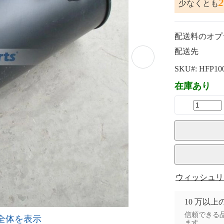
少なくとも
配送料のオプ
配送先
SKU#:
HFP10
在庫あり
ウィッシュリ
10 万以
信頼できる品
全体を表示
ます。