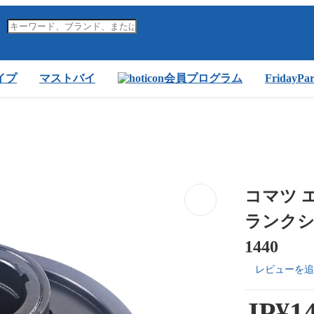
イプ
マストバイ
会員プログラム
FridayP
コマツ エン
ランクシャ
1440
レビューを追
JP¥14