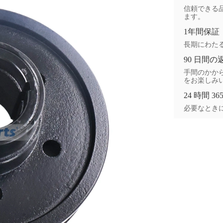
信頼できる品
ます。
1年間保証
長期にわた
90 日間の
手間のかから
をお楽しみ
24 時間 3
必要なときに