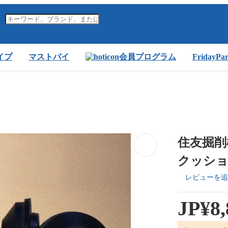
イプ
マストバイ
会員プログラム
FridayP
住友掘削
クッシ
レビューを追
JP¥8,