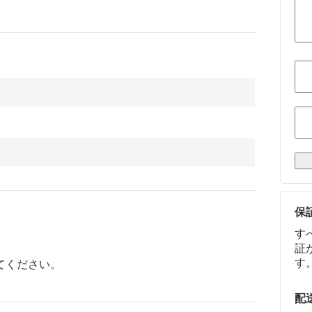
保
す
証
す
てください。
配