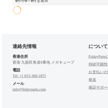
0
件中
0
～
0
件を表示
連絡先情報
について
香港住所
FridayPa
香港 九龍旺角道8番地 メガキューブ
持続可能性
電話
お支払いの
Tel: +1 833-308-1855
発送
メール
保証サポー
info@fridayparts.com