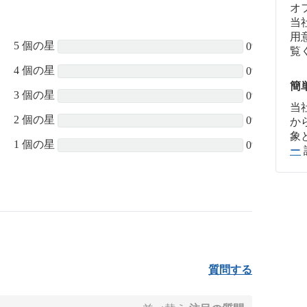
オ
当
用
5 個の星
0%
覧
4 個の星
0%
簡
3 個の星
0%
当
2 個の星
0%
か
象
1 個の星
0%
ー
質問する