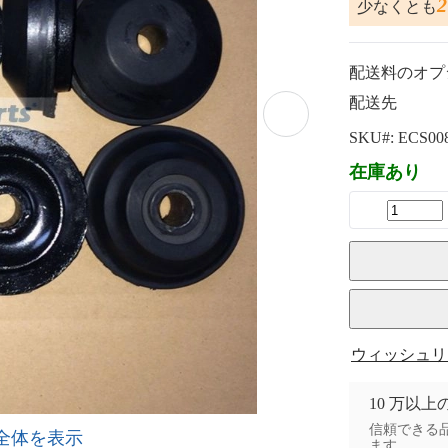
少なくとも
配送料のオプ
配送先
SKU#:
ECS00
在庫あり
ウィッシュリ
10 万以
信頼できる品
全体を表示
ます。