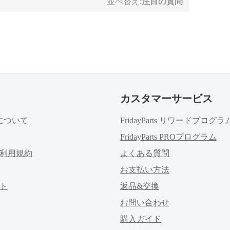
並べ替え:
注目の質問
カスタマーサービス
rtsについて
FridayParts リワードプログラ
FridayParts PROプログラム
利用規約
よくある質問
お支払い方法
ト
返品&交換
お問い合わせ
購入ガイド